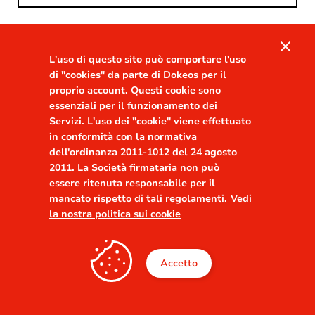
Password
close
L'uso di questo sito può comportare l'uso
visibility
di "cookies" da parte di Dokeos per il
proprio account. Questi cookie sono
Ricordami
essenziali per il funzionamento dei
Hai dimenticato la password?
Servizi. L'uso dei "cookie" viene effettuato
in conformità con la normativa
dell'ordinanza 2011-1012 del 24 agosto
2011. La Società firmataria non può
essere ritenuta responsabile per il
mancato rispetto di tali regolamenti.
Vedi
la nostra politica sui cookie
Accetto